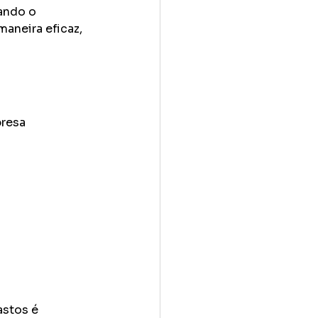
ando o 
aneira eficaz, 
resa 
stos é 