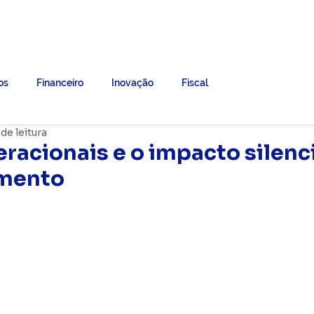
Grupo B7
Ebooks
Trabalhe Conosco
Mais
os
Financeiro
Inovação
Fiscal
de leitura
racionais e o impacto silenc
amento