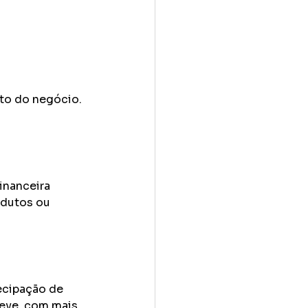
to do negócio. 
inanceira 
odutos ou 
ecipação de 
neve, com mais 