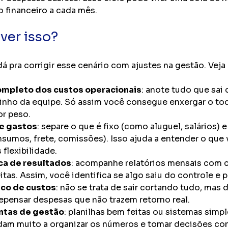
o financeiro a cada mês.
ver isso?
dá pra corrigir esse cenário com ajustes na gestão. Veja
mpleto dos custos operacionais
: anote tudo que sai
inho da equipe. Só assim você consegue enxergar o todo
or peso.
de gastos
: separe o que é fixo (como aluguel, salários) e
nsumos, frete, comissões). Isso ajuda a entender o que
 flexibilidade.
ca de resultados
: acompanhe relatórios mensais com
itas. Assim, você identifica se algo saiu do controle e p
ico de custos
: não se trata de sair cortando tudo, mas d
epensar despesas que não trazem retorno real.
ntas de gestão
: planilhas bem feitas ou sistemas simpl
udam muito a organizar os números e tomar decisões co