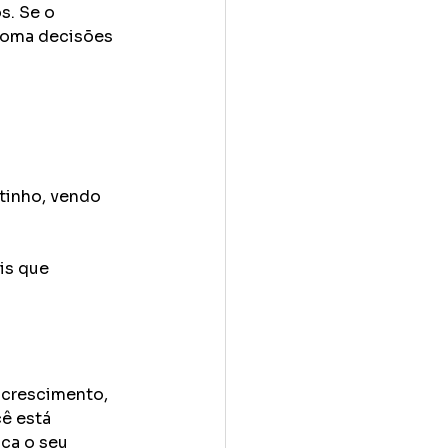
s. Se o 
toma decisões 
inho, vendo 
is que 
crescimento, 
ê está 
ca o seu 