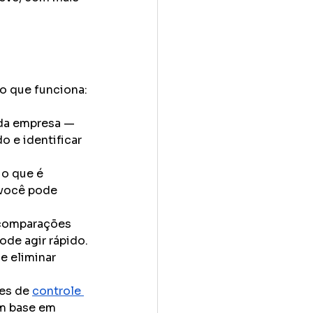
 o que funciona:
 da empresa — 
 e identificar 
 o que é 
 você pode 
 comparações 
ode agir rápido.
e eliminar 
es de 
controle 
m base em 