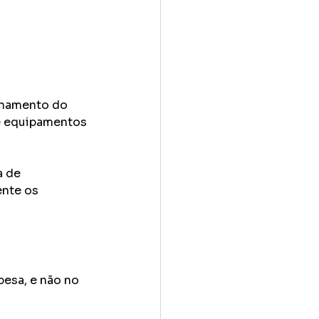
ionamento do 
e equipamentos 
 de 
ente os 
esa, e não no 