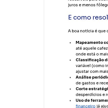
juros e menos fôleg
E como resol
A boa notícia é que 
Mapeamento co
até aquele cafez
onde está o mai
Classificação 
variável (como i
ajustar com mais
Análise periódi
de gastos e rece
Corte estratég
desperdícios e r
Uso de ferrame
financeiro
 já aj