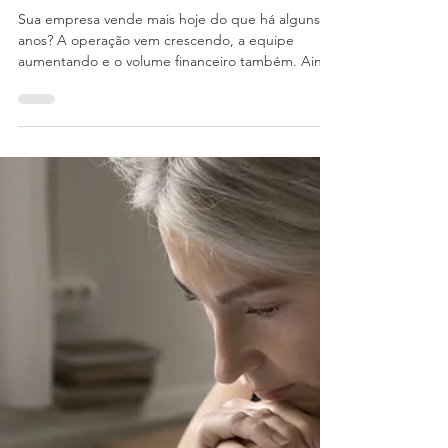
Lucratividade: sua empresa
precisa faturar mais ou lucrar
mais? Entenda a diferença e o
que gera mais resultado
Sua empresa vende mais hoje do que há alguns
anos? A operação vem crescendo, a equipe
aumentando e o volume financeiro também. Ainda
assim, a sensação é que o esforço para manter a
empresa saudável ficou cada vez maior. Isso
acontece porque aumentar o faturamento não
significa, necessariamente, aumentar a
lucratividade. Em muitos casos, a empresa cresce
em vendas, mas também aumenta custos,
impostos e despesas operacionais na mesma
velocidade, ou até mais. Por isso, empresas