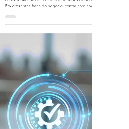
27 de abr.
2 min de leitura
Consultoria financeira: quando
contratar e quais benefícios
esperar
A consultoria financeira tem papel estratégico no
desenvolvimento de empresas de todos os portes.
Em diferentes fases do negócio, contar com apoio
especializado pode contribuir para decisões mais
seguras, melhor uso dos recursos e maior
previsibilidade financeira. Quando aplicada no
momento certo, a consultoria financeira ajuda a
identificar oportunidades de melhoria, organizar
processos e fortalecer o crescimento da empresa.
Neste artigo, você vai entender quando contratar