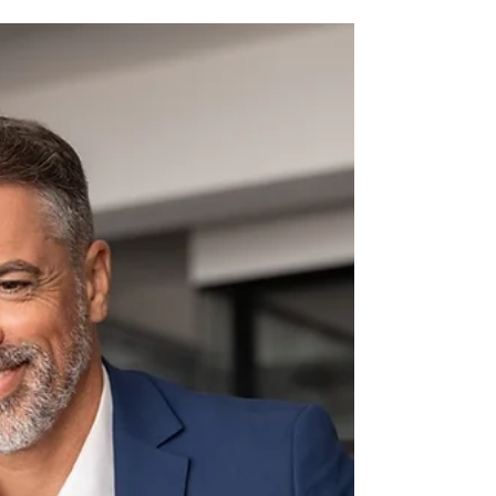
erro para tomar decisões?
Sua empresa vende, o dinheiro entra na conta e o
faturamento cresce. Mas por que, mesmo assim,
muitas vezes sobra menos caixa do que o
esperado no final do mês? Essa situação é mais
comum do que parece e, na maioria das vezes,
acontece porque o saldo bancário não mostra
sozinho a realidade financeira da empresa. Na
prática, olhar apenas o dinheiro disponível na
conta pode levar a decisões que comprometem
margem, previsibilidade e crescimento. Por isso,
uma gestão financeira m