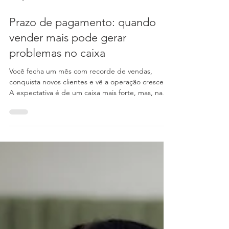
7 de jul.
3 min de leitura
Prazo de pagamento: quando
vender mais pode gerar
problemas no caixa
Você fecha um mês com recorde de vendas,
conquista novos clientes e vê a operação crescer.
A expectativa é de um caixa mais forte, mas, na
prática, o dinheiro continua apertado e os
compromissos financeiros não param de chegar.
Em muitos casos, esse cenário não está
relacionado ao volume de vendas, mas aos prazos
de pagamento negociados com os clientes.
Entender como equilibrar esses prazos é essencial
para manter a saúde financeira da empresa e
tomar decisões com mais segura