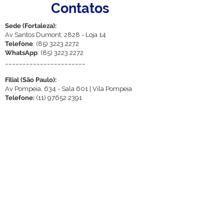
Contatos
Sede (Fortaleza):
Av Santos Dumont, 2828 - Loja 14
Telefone
:
(85) 3223.2272
WhatsApp
:
(85) 3223.2272
_______________________
Filial (São Paulo):
Av Pompeia, 634 - Sala 601 | Vila Pompeia
Telefone:
(11) 97652 2391
WhatsApp:
(11) 97652 2391
_______________________
Email
:
samia@betelcontabilidade.com.br
WhatsApp da Betel
Betel Fortaleza