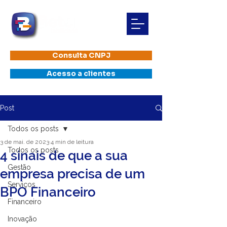
Consulta CNPJ
Acesso a clientes
Post
Todos os posts
3 de mai. de 2023
4 min de leitura
Todos os posts
4 sinais de que a sua
Gestão
empresa precisa de um
Serviços
BPO Financeiro
Financeiro
Inovação