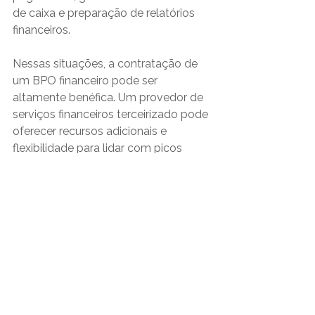
de caixa e preparação de relatórios 
financeiros.
Nessas situações, a contratação de 
um BPO financeiro pode ser 
altamente benéfica. Um provedor de 
serviços financeiros terceirizado pode 
oferecer recursos adicionais e 
flexibilidade para lidar com picos 
sazonais de trabalho, garantindo que 
as operações financeiras da empresa 
continuem funcionando sem 
problemas, mesmo durante períodos 
de alta demanda.
4. Foco no Core Business 
O foco no core business é um fator 