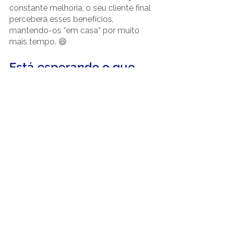
constante melhoria, o seu cliente final 
perceberá esses benefícios, 
mantendo-os “em casa” por muito 
mais tempo. 😄
Está esperando o que 
para ver a sua empresa 
decolar?
Como você viu, são muitos os 
benefícios que a contabilidade 
consultiva pode proporcionar para o 
seu negócio, principalmente a médio 
e a longo prazo, mantendo o seu 
serviço mais sólido e saudável.
Está esperando o que para ver a sua 
empresa decolar no mercado? Conte 