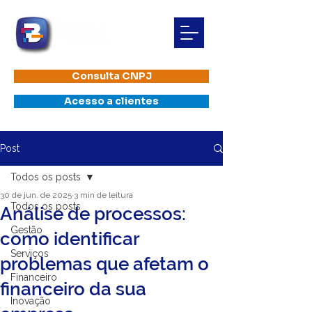
Consulta CNPJ
Acesso a clientes
Post
Todos os posts
30 de jun. de 2025
3 min de leitura
Todos os posts
Análise de processos:
Gestão
como identificar
Serviços
problemas que afetam o
Financeiro
financeiro da sua
Inovação