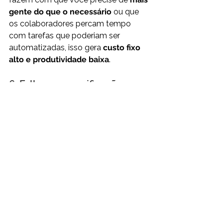
gente do que o necessário
 ou que 
os colaboradores percam tempo 
com tarefas que poderiam ser 
automatizadas, isso gera 
custo fixo 
alto e produtividade baixa
.
6. Falhas na precificação
Ao analisar o processo de 
formação 
de preço
, você pode descobrir que 
custos indiretos não estão sendo 
considerados
, o que pode levar a 
vender com margem
 muito apertada 
ou até prejuízo.
E o que fazer com essas 
informações?