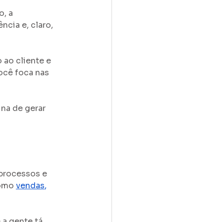
, a 
ncia e, claro, 
ao cliente e 
ocê foca nas 
na de gerar 
processos e 
omo 
vendas
, 
a gente tá 