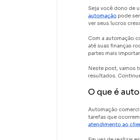
Seja você dono de u
automação
 pode ser
ver seus lucros cre
Com a automação com
até suas finanças r
partes mais importan
Neste post, vamos t
resultados. Continu
O que é aut
Automação comercial
tarefas que ocorrem
atendimento ao clie
Em vez de realizar e