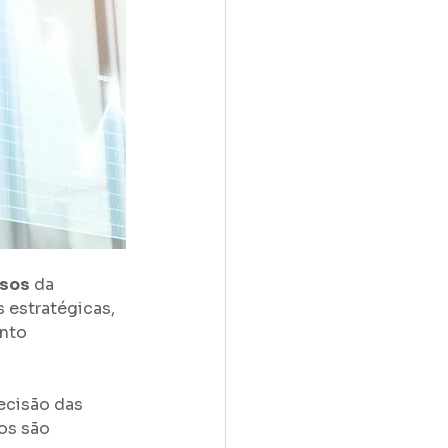
rsos
 da 
 estratégicas, 
nto 
ecisão das 
os são 