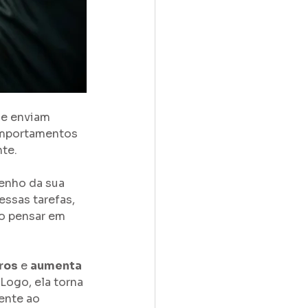
e enviam 
omportamentos 
nte.
enho da sua 
ssas tarefas, 
o pensar em 
ros
 e 
aumenta 
ogo, ela torna 
ente ao 