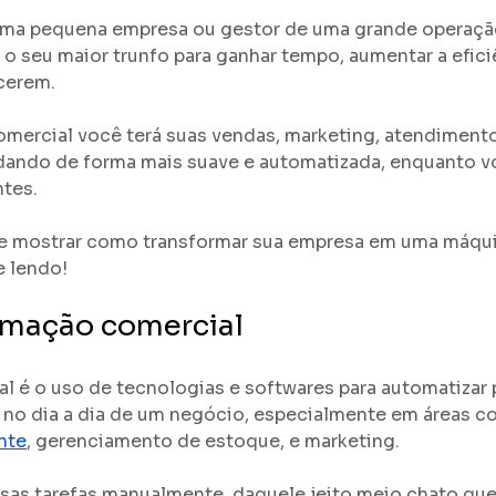
ma pequena empresa ou gestor de uma grande operação
 o seu maior trunfo para ganhar tempo, aumentar a eficiê
scerem.
ercial você terá suas vendas, marketing, atendimento 
odando de forma mais suave e automatizada, enquanto v
tes. 
e mostrar como transformar sua empresa em uma máqui
e lendo!
omação comercial
 é o uso de tecnologias e softwares para automatizar 
 no dia a dia de um negócio, especialmente em áreas c
nte
, gerenciamento de estoque, e marketing.
ssas tarefas manualmente, daquele jeito meio chato que 