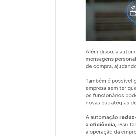
Além disso, a autom
mensagens personali
de compra, ajudando 
Também é possível g
empresa sem ter que
os funcionários pod
novas estratégias d
A automação 
reduz 
a eficiência
, result
a operação da empres