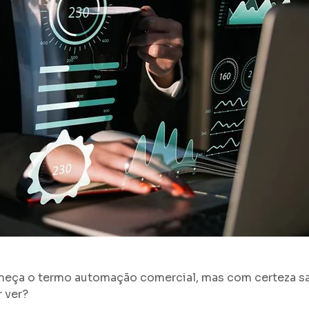
heça o termo automação comercial, mas com certeza sa
r ver?