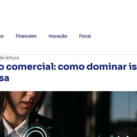
Grupo B7
Ebooks
Trabalhe Conosco
Mais
os
Financeiro
Inovação
Fiscal
de leitura
 comercial: como dominar is
sa