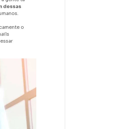
m dessas 
humanos. 
icamente o 
ails 
essar 