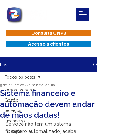
Consulta CNPJ
Acesso a clientes
Post
Todos os posts
5 de jan. de 2022
1 min de leitura
Todos os posts
Sistema financeiro e
Gestão
automação devem andar
Serviços
de mãos dadas!
Financeiro
Se você não tem um sistema 
financeiro automatizado, acaba 
Inovação