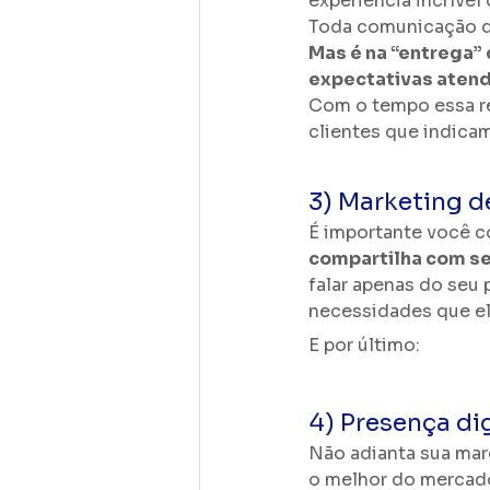
experiência incrível 
Toda comunicação d
Mas é na “entrega” 
expectativas atendi
Com o tempo essa rep
clientes que indicam
3) Marketing 
É importante você c
compartilha com se
falar apenas do seu 
necessidades que el
E por último:
4) Presença dig
Não adianta sua marc
o melhor do mercado