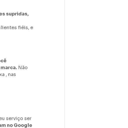
es supridas, 
entes fiéis, e 
cê 
 marca.
 Não 
a , nas 
u serviço ser 
am no Google 