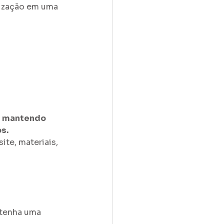
rização em uma 
é mantendo 
s.
ite, materiais, 
 tenha uma 