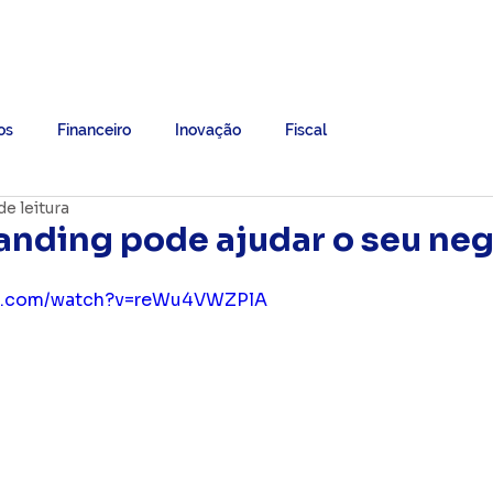
Grupo B7
Ebooks
Trabalhe Conosco
Mais
os
Financeiro
Inovação
Fiscal
de leitura
nding pode ajudar o seu neg
be.com/watch?v=reWu4VWZPlA