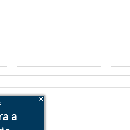
s
ra a
Indicadores financeiros:
Pra