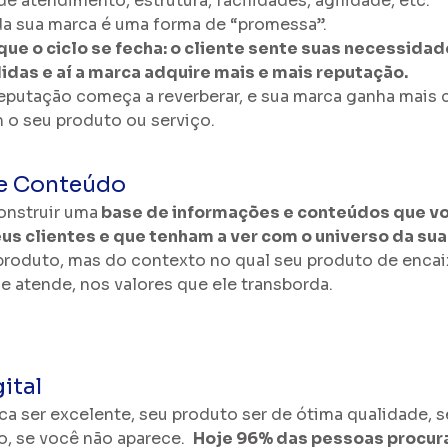
de atendimento, estrutura, facilidades, agilidade, etc. 
a sua marca é uma forma de “promessa”.
que o ciclo se fecha: o cliente sente suas necessidad
das e aí a marca adquire mais e mais reputação.
utação começa a reverberar, e sua marca ganha mais cli
 o seu produto ou serviço. 
de Conteúdo
onstruir uma
 base de informações e conteúdos que vo
us clientes e que tenham a ver com o universo da sua
produto, mas do contexto no qual seu produto de encaix
e atende, nos valores que ele transborda.
ital
a ser excelente, seu produto ser de ótima qualidade, se
, se você não aparece.  
Hoje 96% das pessoas procur