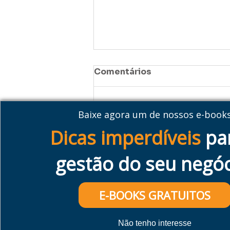
Comentários
Baixe agora um de nossos e-book
Escreva um comentário
Dicas imperdíveis
pa
Previsão de faturamento:
gestão do seu negóc
por que empresas em
crescimento não podem
ignorá-lo
E-BOOKS GRATUITOS
Não tenho interesse